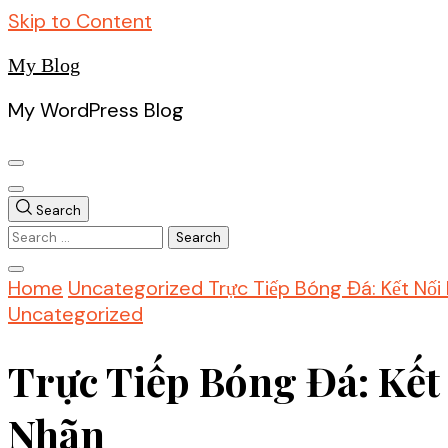
Skip to Content
My Blog
My WordPress Blog
Search
Search
for:
Close
Home
Uncategorized
Trực Tiếp Bóng Đá: Kết Nố
search
Uncategorized
Trực Tiếp Bóng Đá: Kế
Nhãn