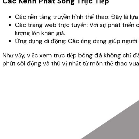
Các Kênh Phát Sóng Trực Tiếp
Các nền tảng truyền hình thể thao: Đây là l
Các trang web trực tuyến: Với sự phát triển
lượng lớn khán giả.
Ứng dụng di động: Các ứng dụng giúp người dù
Như vậy, việc xem trực tiếp bóng đá không chỉ đ
phút sôi động và thú vị nhất từ môn thể thao vu
Post
Navigation