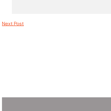
Next Post