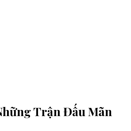
 Những Trận Đấu Mãn