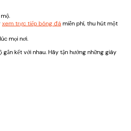
 mộ.
g
xem trực tiếp bóng đá
miễn phí, thu hút một
úc mọi nơi.
ộ gắn kết với nhau. Hãy tận hưởng những giây